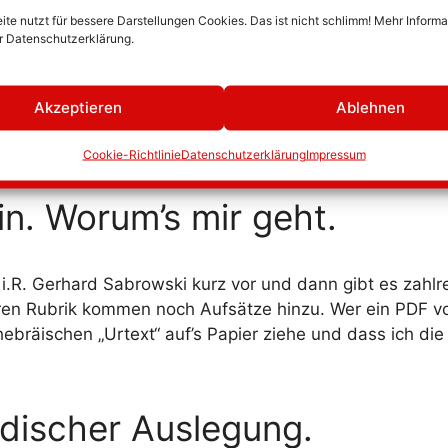
te nutzt für bessere Darstellungen Cookies. Das ist nicht schlimm! Mehr Inform
er Datenschutzerklärung.
die Predigt“ (EfP) erhalten Predigende digital einen akt
den durch praktisch-theologische Reflexionen ergänzt, 
 haupt- und ehrenamtlich Predigende bieten. Die kontinu
Akzeptieren
Ablehnen
Cookie-Richtlinie
Datenschutzerklärung
Impressum
in. Worum’s mir geht.
or i.R. Gerhard Sabrowski kurz vor und dann gibt es zahl
teren Rubrik kommen noch Aufsätze hinzu. Wer ein PDF von
ebräischen „Urtext“ auf’s Papier ziehe und dass ich di
üdischer Auslegung.