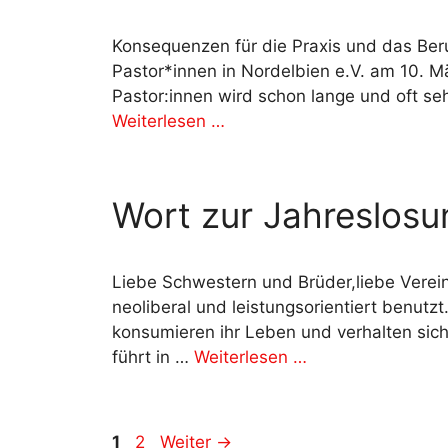
Konsequenzen für die Praxis und das Beru
Pastor*innen in Nordelbien e.V. am 10. M
Pastor:innen wird schon lange und oft se
Weiterlesen …
Wort zur Jahreslos
Liebe Schwestern und Brüder,liebe Verei
neoliberal und leistungsorientiert benutz
konsumieren ihr Leben und verhalten sic
führt in …
Weiterlesen …
Seite
Seite
1
2
Weiter
→