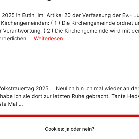
025 in Eutin Im Artikel 20 der Verfassung der Ev.- Lu
Kirchengemeinden: ( 1 ) Die Kirchengemeinde ordnet un
Verantwortung. ( 2 ) Die Kirchengemeinde wird mit den
forderlichen …
Weiterlesen …
Volkstrauertag 2025 … Neulich bin ich mal wieder an 
be ich sie dort zur letzten Ruhe gebracht. Tante Hedw
rste Mal …
Cookies: ja oder nein?
ar für die Predigtpraxis