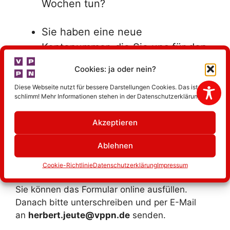
Wochen tun?
Sie haben eine neue
Kontonummer, die Sie uns für den
Einzug der Beiträge mitteilen
Cookies: ja oder nein?
möchten?
Diese Webseite nutzt für bessere Darstellungen Cookies. Das ist nicht
schlimm! Mehr Informationen stehen in der Datenschutzerklärung.
Sehr gut, dass Sie daran denken!
Akzeptieren
Bitte verwenden Sie
Ablehnen
das Formular.
Cookie-Richtlinie
Datenschutzerklärung
Impressum
Sie können das Formular online ausfüllen.
Danach bitte unterschreiben und per E-Mail
an
herbert.jeute@vppn.de
senden.