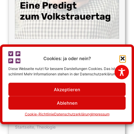
Tante Hedwig
Cookies: ja oder nein?
Eine Predigt von Pastor Jörg Denke zum
Diese Webseite nutzt für bessere Darstellungen Cookies. Das ist nicht
Volkstrauertag 2025 … Neulich bin ich mal
schlimm! Mehr Informationen stehen in der Datenschutzerklärung.
wieder an dem Grab von Tante Hedwig
vorbeigekommen. Anfang der Coronazeit
Akzeptieren
habe ich sie dort zur letzten…
Ablehnen
mehr lesen
Cookie-Richtlinie
Datenschutzerklärung
Impressum
Startseite
,
Theologie