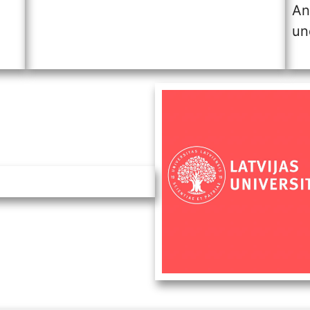
An
un