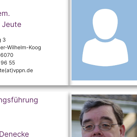
em.
 Jeute
 3
er-Wilhelm-Koog
96070
 96 55
ute(at)vppn.de
ngsführung
 Denecke