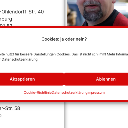
-Ohlendorff-Str. 40
mburg
91 53
32 53
Cookies: ja oder nein?
necke(at)vppn.de
te nutzt für bessere Darstellungen Cookies. Das ist nicht schlimm! Mehr Inform
er Datenschutzerklärung.
r
Akzeptieren
Ablehnen
öttger
Cookie-Richtlinie
Datenschutzerklärung
Impressum
r-Str. 58
p