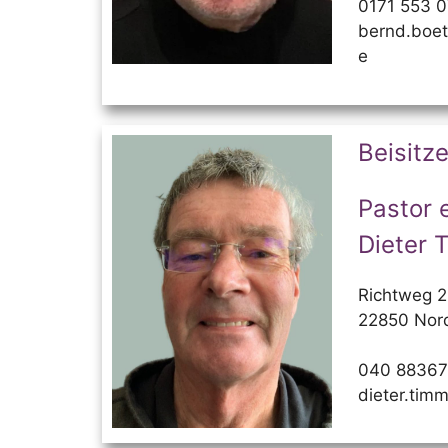
0171 553 
bernd.boet
e
Beisitze
Pastor 
Dieter 
Richtweg 
22850 Nor
040 8836
dieter.tim