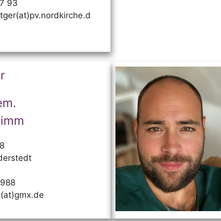
07 93
tger(at)pv.nordkirche.d
r
em.
Timm
28
derstedt
7988
m(at)gmx.de