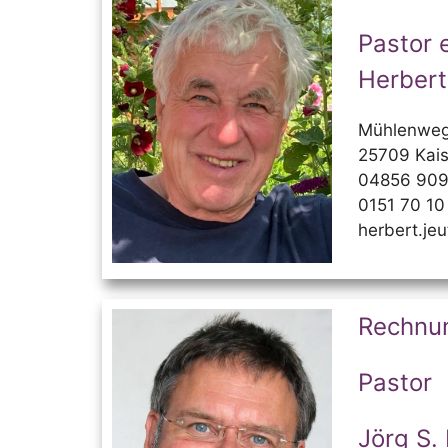
Pastor 
Herbert
Mühlenweg
25709 Kais
04856 90
0151 70 10
herbert.je
Rechnu
Pastor
Jörg S.