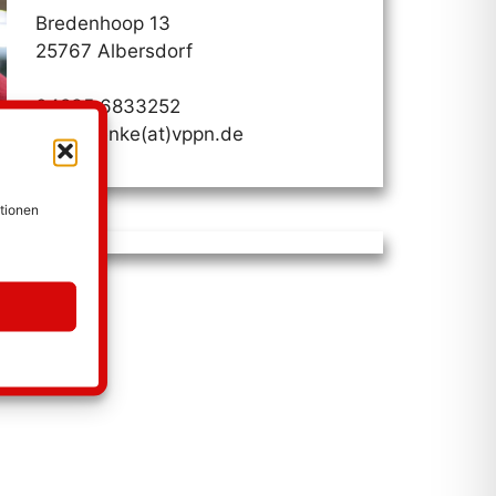
Bredenhoop 13
25767 Albersdorf
04835 6833252
joerg.denke(at)vppn.de
ationen