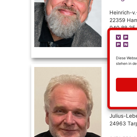
Heinrich-v.
22359 Ha
040 88 35 
0175 336 
joerg.s.de
Diese Websei
stehen in d
Beisitze
Pastor
Bernd B
Julius-Lebe
24963 Tar