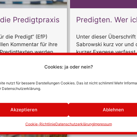
die Predigtpraxis
Predigten. Wer ic
r die Predigt“ (EfP)
Unter dieser Überschrift 
ellen Kommentar für ihre
Sabrowski kurz vor und d
 Predigttexten werden
kurzer Exegese verfasst u
en ergänzt, die…
Rubrik kommen noch Au
Cookies: ja oder nein?
mehr lesen
te nutzt für bessere Darstellungen Cookies. Das ist nicht schlimm! Mehr Inform
er Datenschutzerklärung.
Exegese
,
Startseite
Akzeptieren
Ablehnen
Cookie-Richtlinie
Datenschutzerklärung
Impressum