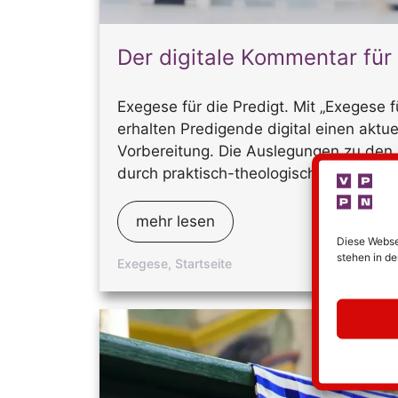
Der digitale Kommentar für 
Exegese für die Predigt. Mit „Exegese fü
erhalten Predigende digital einen aktu
Vorbereitung. Die Auslegungen zu den
durch praktisch-theologische Reflexion
mehr lesen
Diese Websei
stehen in d
Exegese
,
Startseite