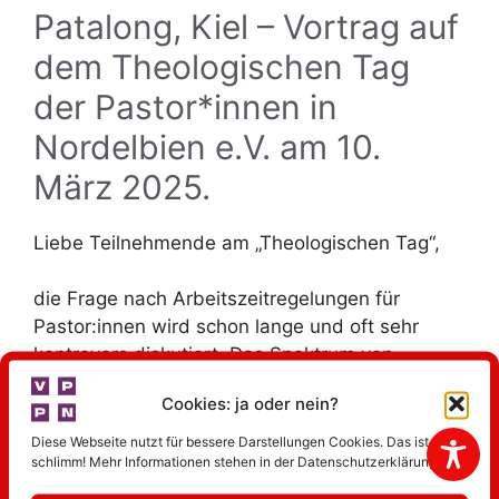
Patalong, Kiel – Vortrag auf
dem Theologischen Tag
der Pastor*innen in
Nordelbien e.V. am 10.
März 2025.
Liebe Teilnehmende am „Theologischen Tag“,
die Frage nach Arbeitszeitregelungen für
Pastor:innen wird schon lange und oft sehr
kontrovers diskutiert. Das Spektrum von
Meinungen reicht von der Überzeugung, dass
Cookies: ja oder nein?
der Beruf nur mit klaren Regelungen Zukunft hat
bis zu der Ansicht, dass diese ihn irreparabel
Diese Webseite nutzt für bessere Darstellungen Cookies. Das ist nicht
schlimm! Mehr Informationen stehen in der Datenschutzerklärung.
beschädigen würden. Es wäre erstaunlich,
wenn es sich nicht auch in dieser Runde