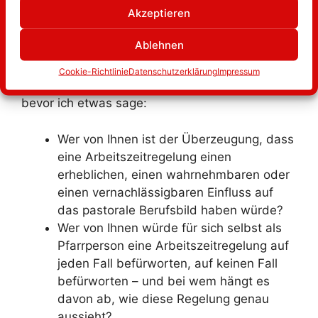
Akzeptieren
zeigenwürde. Und da es ja ohnehin
lerntheoretisch immer sinnvoll ist, wenn man
Ablehnen
sich erst der eigenen vorgängigen Urteile
vergewissert, bevor man sich mit etwas
Cookie-Richtlinie
Datenschutzerklärung
Impressum
beschäftigt, möchte ich erst einmal Sie fragen,
bevor ich etwas sage:
Wer von Ihnen ist der Überzeugung, dass
eine Arbeitszeitregelung einen
erheblichen, einen wahrnehmbaren oder
einen vernachlässigbaren Einfluss auf
das pastorale Berufsbild haben würde?
Wer von Ihnen würde für sich selbst als
Pfarrperson eine Arbeitszeitregelung auf
jeden Fall befürworten, auf keinen Fall
befürworten – und bei wem hängt es
davon ab, wie diese Regelung genau
aussieht?