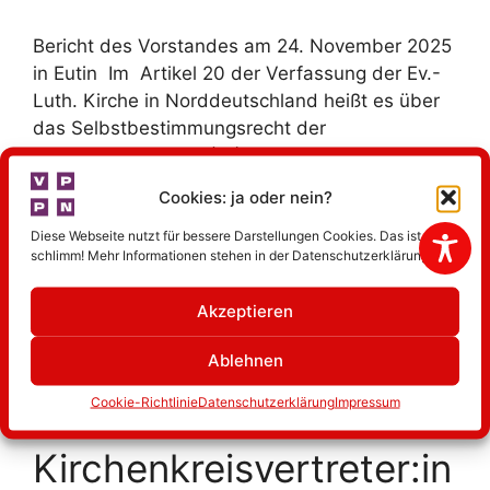
Bericht des Vorstandes am 24. November 2025
in Eutin Im Artikel 20 der Verfassung der Ev.-
Luth. Kirche in Norddeutschland heißt es über
das Selbstbestimmungsrecht der
Kirchengemeinden: ( 1 ) Die Kirchengemeinde
ordnet und verwaltet ihre Angelegenheiten im
Cookies: ja oder nein?
Rahmen des geltenden Rechtes in eigener
Verantwortung. ( 2 ) Die Kirchengemeinde wird
Diese Webseite nutzt für bessere Darstellungen Cookies. Das ist nicht
schlimm! Mehr Informationen stehen in der Datenschutzerklärung.
mit den zur eigenverantwortlichen Erfüllung des
kirchlichen Auftrages in ihrem Bereich
Akzeptieren
erforderlichen …
Weiterlesen …
Ablehnen
Cookie-Richtlinie
Datenschutzerklärung
Impressum
24. November 2025:
Kirchenkreisvertreter:in