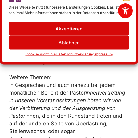
Die Themen unseres Vereins reichen über das
Diese Webseite nutzt für bessere Darstellungen Cookies. Das ist nicht
schlimm! Mehr Informationen stehen in der Datenschutzerklärung.
direkte soziale Handeln hinaus. Ich nenne nur
drei Stichworte: ForuM- Studie,
Akzeptieren
Zukunftsprozess und KMU 6. Jedes dieser
Themen braucht mehr Zeit als ein Seminar
Ablehnen
bietet (Am Seminar über die KMU 6 von Frau
Prof. Dr. Pohl-Patalong nehmen 2
Cookie-Richtlinie
Datenschutzerklärung
Impressum
Vorstandsmitglieder teil).
Weitere Themen:
In Gesprächen und auch nahezu bei jedem
monatlichen Bericht der Pastor
innenvertretung
in unseren Vorstandssitzungen hören wir von
der Verbitterung und der Ausgrenzung von
Pastor
innen, die in den Ruhestand treten und
auf der anderen Seite von Überlastung,
Stellenwechsel oder sogar