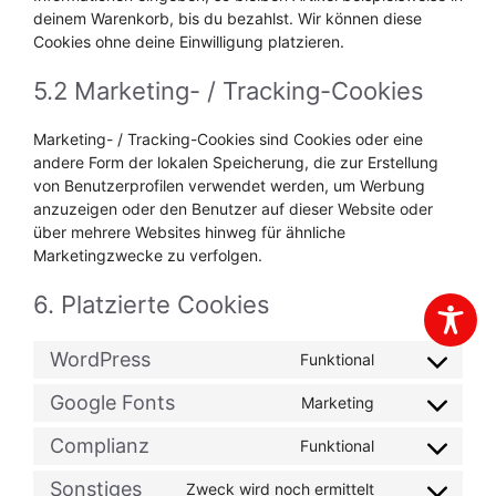
deinem Warenkorb, bis du bezahlst. Wir können diese
Cookies ohne deine Einwilligung platzieren.
5.2 Marketing- / Tracking-Cookies
Marketing- / Tracking-Cookies sind Cookies oder eine
andere Form der lokalen Speicherung, die zur Erstellung
von Benutzerprofilen verwendet werden, um Werbung
anzuzeigen oder den Benutzer auf dieser Website oder
über mehrere Websites hinweg für ähnliche
Marketingzwecke zu verfolgen.
6. Platzierte Cookies
WordPress
Funktional
Consent
to
Google Fonts
Marketing
Consent
service
to
wordpress
Complianz
Funktional
Consent
service
to
google-
Sonstiges
Zweck wird noch ermittelt